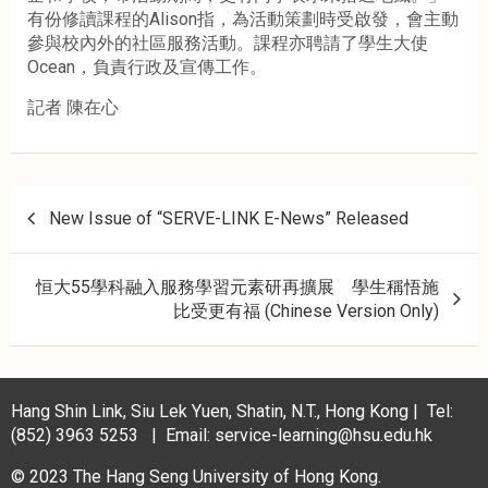
有份修讀課程的Alison指，為活動策劃時受啟發，會主動
參與校內外的社區服務活動。課程亦聘請了學生大使
Ocean，負責行政及宣傳工作。
記者 陳在心
P
New Issue of “SERVE-LINK E-News” Released
o
s
恒大55學科融入服務學習元素研再擴展 學生稱悟施
t
比受更有福 (Chinese Version Only)
n
a
v
Hang Shin Link, Siu Lek Yuen, Shatin, N.T., Hong Kong | Tel:
i
(852) 3963 5253 | Email: service-learning@hsu.edu.hk
g
© 2023 The Hang Seng University of Hong Kong.