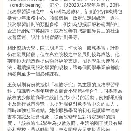
（credit-bearing）」部分。以2023/24學年為例，20科
服務學習課程之中，有6科為必修科。計劃的合作機構包
括青少年服務中心、商業機構、政府法定組織等。過往
服務學習計劃的類型多樣，例如為想擴展服務範圍的社
企進行網站中英翻譯；或為改善有聘請聽障員工的社企
改善營運、設計市場營銷計劃書等。
相比資助大學，陳志明坦言，恒大的「服務學習」計劃
仍在發展階段，但在私立院校之中發展則較為成熟。他
期望恒大能透過提供額外經濟支援、招募學生大使等方
法，繼續擴闊服務學習的規模，讓每個同學畢業前都能
夠參與至少一個必修課程。
王美琪則有份教授以「種族研究」為主題的服務學習學
科，該課程本學年與青衣商會小學第4年合作，同學需為
該校的少數族裔學生設計合共3小時的活動，例如閱讀繪
本及進行城市導覽，以提升服務對象學習中文的動力，
同時加強社區連結。她指服務學習的初心是讓學生連結
書本知識及社會現象，從而改變學生對特定族群的態
度，「該校逾4成學生為少數族裔，生活的圈子就只有屋
企和學校；帶活動期間，更有同學表示未搭過地鐵。」