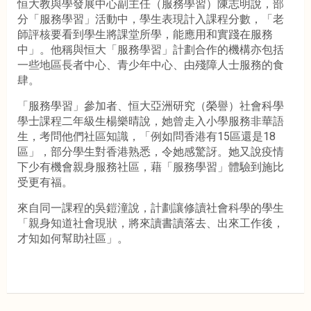
恒大教與學發展中心副主任（服務學習）陳志明說，部
分「服務學習」活動中，學生表現計入課程分數，「老
師評核要看到學生將課堂所學，能應用和實踐在服務
中」。他稱與恒大「服務學習」計劃合作的機構亦包括
一些地區長者中心、青少年中心、由殘障人士服務的食
肆。
「服務學習」參加者、恒大亞洲研究（榮譽）社會科學
學士課程二年級生楊樂晴說，她曾走入小學服務非華語
生，考問他們社區知識，「例如問香港有15區還是18
區」，部分學生對香港熟悉，令她感驚訝。她又說疫情
下少有機會親身服務社區，藉「服務學習」體驗到施比
受更有福。
來自同一課程的吳鎧潼說，計劃讓修讀社會科學的學生
「親身知道社會現狀，將來讀書讀落去、出來工作後，
才知如何幫助社區」。