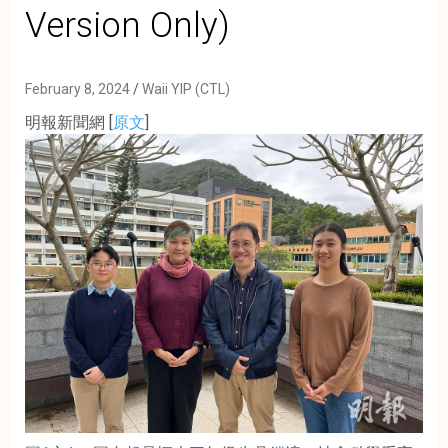
Version Only)
February 8, 2024
Waii YIP (CTL)
明報新聞網 [
原文
]