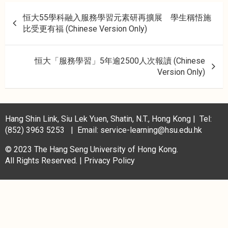
P
恒大55學科融入服務學習元素研再擴展 學生稱悟施
o
比受更有福 (Chinese Version Only)
s
t
恒大「服務學習」5年逾2500人次報讀 (Chinese
n
Version Only)
a
v
i
Hang Shin Link, Siu Lek Yuen, Shatin, N.T., Hong Kong | Tel:
(852) 3963 5253 | Email: service-learning@hsu.edu.hk
g
a
© 2023 The Hang Seng University of Hong Kong.
All Rights Reserved. |
Privacy Policy
t
i
o
n