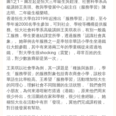
圖1之1 – 圖左起是恒大三年級生吳鎧潼、社會科學系高
級講師王美琪、教與學發展中心副主任（服務學習）陳
志明、二年級生楊樂晴。
香港恒生大學自2019年起推出「服務學習」計劃，至今
學年逾2000名學生參加，可到社企、學校等機構提供服
務。恒大社會科學系高級講師王美琪表示，有別一般義
工服務，學生要連結課堂所學，透過服務「認識社會真
象」。她舉例去年服務之一是率領非華語小學生坐港鐵
往大館參觀，其中有來港兩三年的學童稱從未搭過地
鐵，「對大學生很shocking（震驚），尋常百姓的生
活，對少數族裔卻是第一次」。
王美琪以社會學為例，其一課題是「種族與族群」，學
生「服務學習」的服務對象包括青衣商會小學，該校非
華語生比率較高。王希望「服務學習」活動增加恒大生
的同理心，理解社會不同階層的生活狀態，「我們會問
小朋友，為何來港咁耐冇搭過（港鐵），原來他們周末
很少外出，生活圍繞在家和學校，很少社會經驗」。她
稱恒大生在活動中有所「發現」，冀他們完成課程後，
對日後發展有幫助。