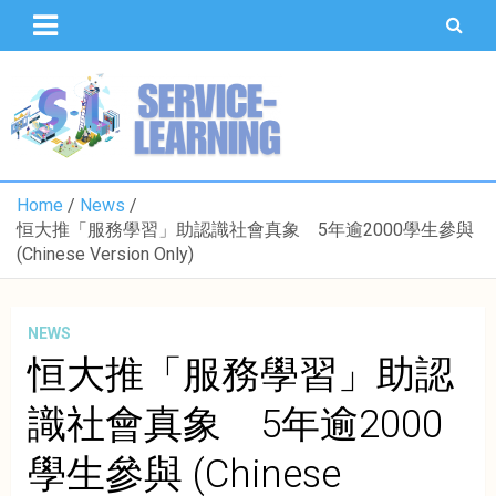
S
k
i
p
T
S
t
U
o
o
c
K
o
Home
News
n
恒大推「服務學習」助認識社會真象 5年逾2000學生參與
t
(Chinese Version Only)
e
n
t
NEWS
恒大推「服務學習」助認
識社會真象 5年逾2000
學生參與 (Chinese