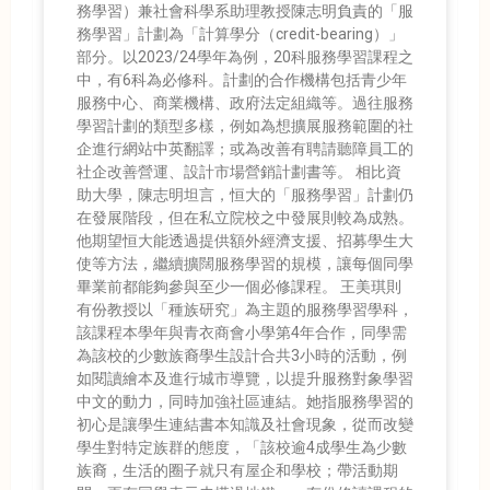
務學習）兼社會科學系助理教授陳志明負責的「服
務學習」計劃為「計算學分（credit-bearing）」
部分。以2023/24學年為例，20科服務學習課程之
中，有6科為必修科。計劃的合作機構包括青少年
服務中心、商業機構、政府法定組織等。過往服務
學習計劃的類型多樣，例如為想擴展服務範圍的社
企進行網站中英翻譯；或為改善有聘請聽障員工的
社企改善營運、設計市場營銷計劃書等。 相比資
助大學，陳志明坦言，恒大的「服務學習」計劃仍
在發展階段，但在私立院校之中發展則較為成熟。
他期望恒大能透過提供額外經濟支援、招募學生大
使等方法，繼續擴闊服務學習的規模，讓每個同學
畢業前都能夠參與至少一個必修課程。 王美琪則
有份教授以「種族研究」為主題的服務學習學科，
該課程本學年與青衣商會小學第4年合作，同學需
為該校的少數族裔學生設計合共3小時的活動，例
如閱讀繪本及進行城市導覽，以提升服務對象學習
中文的動力，同時加強社區連結。她指服務學習的
初心是讓學生連結書本知識及社會現象，從而改變
學生對特定族群的態度，「該校逾4成學生為少數
族裔，生活的圈子就只有屋企和學校；帶活動期