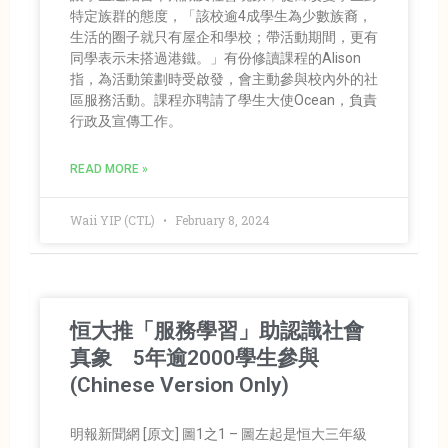
特定族群的態度，「該校逾4成學生為少數族裔，
生活的圈子就只有屋企和學校；帶活動期間，更有
同學表示未搭過港鐵。」有份修讀課程的Alison
指，為活動策劃時受啟發，會主動參與校內外的社
區服務活動。課程亦聘請了學生大使Ocean，負責
行政及宣傳工作。
READ MORE »
Waii YIP (CTL)
February 8, 2024
恒大推「服務學習」助認識社會
真象 5年逾2000學生參與
(Chinese Version Only)
明報新聞網 [原文] 圖1之1 – 圖左起是恒大三年級