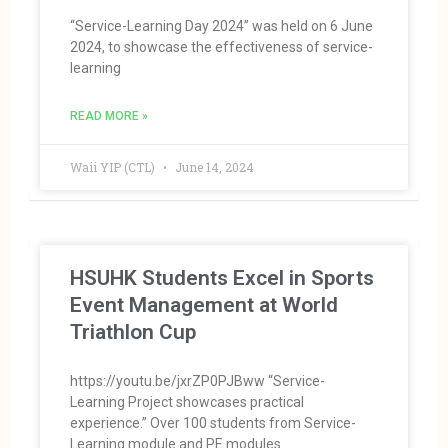
“Service-Learning Day 2024” was held on 6 June
2024, to showcase the effectiveness of service-
learning
READ MORE »
Waii YIP (CTL)
June 14, 2024
HSUHK Students Excel in Sports
Event Management at World
Triathlon Cup
https://youtu.be/jxrZP0PJBww “Service-
Learning Project showcases practical
experience.” Over 100 students from Service-
Learning module and PE modules