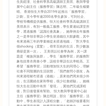
生吳鎧潼、社會科學系高級講師王美琪、教與學發
展中心副主任（服務學習）陳志明、二年級生楊樂
晴。 香港恒生大學自2019年起推出「服務學習」
計劃，至今學年逾2000名學生參加，可到社企、
學校等機構提供服務。恒大社會科學系高級講師王
美琪表示，有別一般義工服務，學生要連結課堂所
學，透過服務「認識社會真象」。她舉例去年服務
之一是率領非華語小學生坐港鐵往大館參觀，其中
有來港兩三年的學童稱從未搭過地鐵，「對大學生
很shocking（震驚），尋常百姓的生活，對少數族
裔卻是第一次」。 王美琪以社會學為例，其一課
題是「種族與族群」，學生「服務學習」的服務對
象包括青衣商會小學，該校非華語生比率較高。王
希望「服務學習」活動增加恒大生的同理心，理解
社會不同階層的生活狀態，「我們會問小朋友，為
何來港咁耐冇搭過（港鐵），原來他們周末很少外
出，生活圍繞在家和學校，很少社會經驗」。她稱
恒大生在活動中有所「發現」，冀他們完成課程
後，對日後發展有幫助。 恒大教與學發展中心副
主任（服務學習）陳志明說，部分「服務學習」活
動中，學生表現計入課程分數，「老師評核要看到