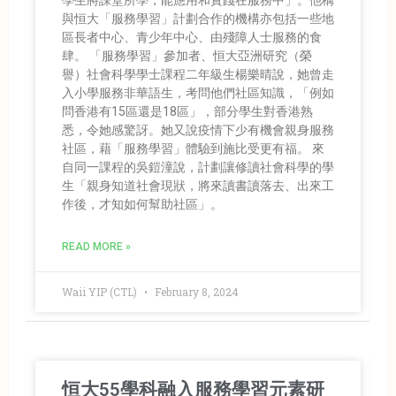
學生將課堂所學，能應用和實踐在服務中」。他稱
與恒大「服務學習」計劃合作的機構亦包括一些地
區長者中心、青少年中心、由殘障人士服務的食
肆。 「服務學習」參加者、恒大亞洲研究（榮
譽）社會科學學士課程二年級生楊樂晴說，她曾走
入小學服務非華語生，考問他們社區知識，「例如
問香港有15區還是18區」，部分學生對香港熟
悉，令她感驚訝。她又說疫情下少有機會親身服務
社區，藉「服務學習」體驗到施比受更有福。 來
自同一課程的吳鎧潼說，計劃讓修讀社會科學的學
生「親身知道社會現狀，將來讀書讀落去、出來工
作後，才知如何幫助社區」。
READ MORE »
Waii YIP (CTL)
February 8, 2024
恒大55學科融入服務學習元素研