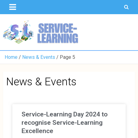
T
S
U
o
K
Home
News & Events
Page 5
News & Events
Service-Learning Day 2024 to
recognise Service-Learning
Excellence