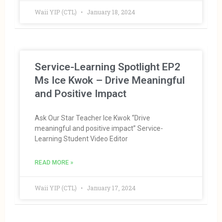
Waii YIP (CTL)
January 18, 2024
Service-Learning Spotlight EP2
Ms Ice Kwok – Drive Meaningful
and Positive Impact
Ask Our Star Teacher Ice Kwok “Drive
meaningful and positive impact” Service-
Learning Student Video Editor
READ MORE »
Waii YIP (CTL)
January 17, 2024