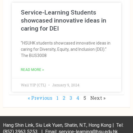
Service-Learning Students
showcased innovative ideas in
caring for DEI
“HSUHK students showcased innovative ideas in
caring for Diversity, Equity, and Inclusion (DEI).”
The BUS3008
READ MORE »
Waii YIP (CTL)
January 9, 2024
« Previous
1
2
3
4
5
Next »
Hang Shin Link, Siu Lek Yuen, Shatin, N.T., Hong Kong | Tel:
(852) 3963 5253 | Email: service-learning@hsu.edu.hk