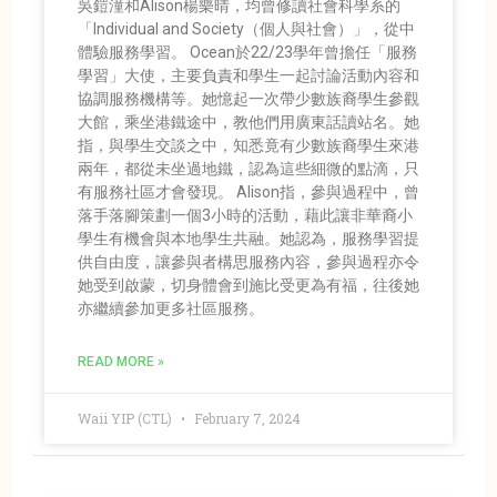
吳鎧潼和Alison楊樂晴，均曾修讀社會科學系的
「Individual and Society（個人與社會）」，從中
體驗服務學習。 Ocean於22/23學年曾擔任「服務
學習」大使，主要負責和學生一起討論活動內容和
協調服務機構等。她憶起一次帶少數族裔學生參觀
大館，乘坐港鐵途中，教他們用廣東話讀站名。她
指，與學生交談之中，知悉竟有少數族裔學生來港
兩年，都從未坐過地鐵，認為這些細微的點滴，只
有服務社區才會發現。 Alison指，參與過程中，曾
落手落腳策劃一個3小時的活動，藉此讓非華裔小
學生有機會與本地學生共融。她認為，服務學習提
供自由度，讓參與者構思服務內容，參與過程亦令
她受到啟蒙，切身體會到施比受更為有福，往後她
亦繼續參加更多社區服務。
READ MORE »
Waii YIP (CTL)
February 7, 2024