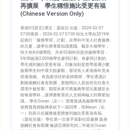
再擴展 學生稱悟施比受更有福
(Chinese Version Only)
香港01[原文] 撰文：梁祖兒 出版：2024-02-07
07:00更新：2024-02-07 07:00 恒生大學自2019年
起推行「服務學習」計劃，在學科中加入社會服務
的元素，讓學生將專業知識實踐。截至今個學年，
恒大有約5個學院、共有55個科目提供服務學習，
5年間超過2,000個學生參與計劃。有參與計劃的
學生感到施比受更有福，印象深刻是曾帶基層少數
族裔學生到中環大館參觀，發現有人來港兩年竟未
坐過港鐵。 有負責項目的老師期望，學生透過計
劃能接觸社會各階層，更能明白人是如何在社會大
環境中被形塑，期望未來可將服務學習元素擴至全
校每個學科，讓博雅教育的人文精神融入到專業知
識。 學生Ocean（左一）望透過成為服務學習大
使將寶貴經驗傳承給下一屆同學，而Alison（右
一）則表示在服務後更體會到施比受更為有福。
（梁祖兒攝） 學生第一次落手策劃社區服務 親身
接觸社會各階層 修讀亞洲研究的二年級生Ocean