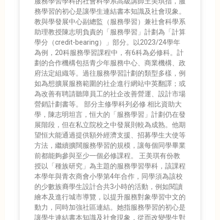
服務學習學科的社會科學系高級講師王美琪指，服
務學習的初心是讓學生連結書本知識及社會現象。
教與學發展中心副總監（服務學習）兼社會科學系
助理教授陳志明負責的「服務學習」計劃為「計算
學分（credit-bearing）」部分。以2023/24學年
為例，20科服務學習課程中，有6科為必修科。計
劃的合作機構包括青少年服務中心、商業機構、政
府法定組織等。過往服務學習計劃的類型多樣，例
如為想擴展服務範圍的社企進行網站中英翻譯；或
為改善有聘請聽障員工的社企改善營運、設計市場
營銷計劃書等。 部分主修學科列必修 相比資助大
學，陳志明坦言，恒大的「服務學習」計劃仍在發
展階段，但在私立院校之中發展則較為成熟。他期
望恒大能通過提供額外經濟支援、招募學生大使等
方法，繼續擴闊服務學習的規模，讓每個同學畢業
前都能夠參與至少一個必修課程。 王美琪有份教
授以「種族研究」為主題的服務學習學科，該課程
本學年與青衣商會小學第4年合作，同學須為該校
的少數族裔學生設計合共3小時的活動，例如閱讀
繪本及進行城市導覽，以提升服務對象學習中文的
動力，同時加強社區連結。她指服務學習的初心是
讓學生連結書本知識及社會現象，從而改變學生對